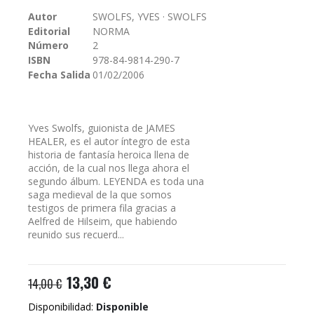
galería
Autor
SWOLFS, YVES · SWOLFS
de
Editorial
NORMA
imágenes
Número
2
ISBN
978-84-9814-290-7
Fecha Salida
01/02/2006
Yves Swolfs, guionista de JAMES
HEALER, es el autor íntegro de esta
historia de fantasía heroica llena de
acción, de la cual nos llega ahora el
segundo álbum. LEYENDA es toda una
saga medieval de la que somos
testigos de primera fila gracias a
Aelfred de Hilseim, que habiendo
reunido sus recuerd...
13,30 €
14,00 €
Disponibilidad:
Disponible