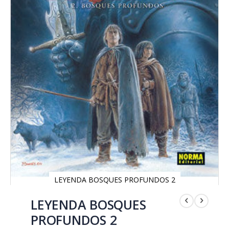
LEYENDA BOSQUES PROFUNDOS 2
Saltar
al
LEYENDA BOSQUES
comienzo
PROFUNDOS 2
de
la