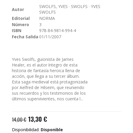
galería
SWOLFS, YVES · SWOLFS · YVES
Autor
de
SWOLFS
imágenes
Editorial
NORMA
Número
3
ISBN
978-84-9814-994-4
Fecha Salida
01/11/2007
Yves Swolfs, guionista de James
Healer, es el autor íntegro de esta
historia de fantasía heroica llena de
acción, que llega a su tercer álbum.
Esta saga medieval está protagonizada
por Aelfred de Hilseim, que reuniendo
sus recuerdos y los testimonios de los
últimos supervivientes, nos cuenta l...
13,30 €
14,00 €
Disponibilidad:
Disponible