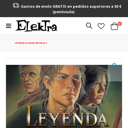
Gastos de envío GRATIS en pedidos superiores a 50 €
(península).
artícu
0
Toggle
Cart
Nav
LEYENDA LA GRAN BATALLA 3
Saltar
al
final
de
la
galería
de
imágenes