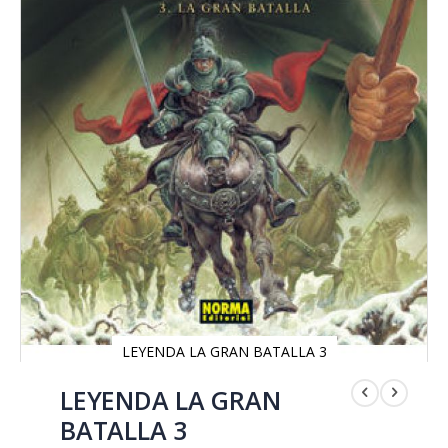
LEYENDA LA GRAN BATALLA 3
Saltar
al
LEYENDA LA GRAN
comienzo
BATALLA 3
de
la