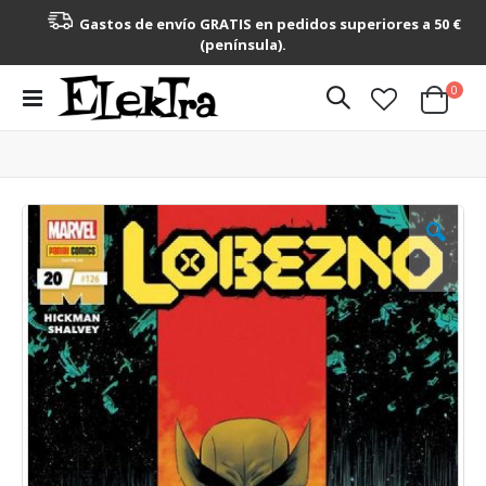
Gastos de envío GRATIS en pedidos superiores a 50 €
(península).
artícu
0
Toggle
Cart
Nav
Saltar
al
final
de
la
galería
de
imágenes