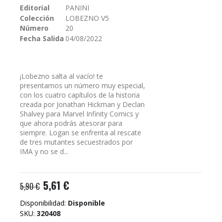
galería
Editorial
PANINI
de
Colección
LOBEZNO V5
imágenes
Número
20
Fecha Salida
04/08/2022
¡Lobezno salta al vacío! te
presentamos un número muy especial,
con los cuatro capítulos de la historia
creada por Jonathan Hickman y Declan
Shalvey para Marvel Infinity Comics y
que ahora podrás atesorar para
siempre. Logan se enfrenta al rescate
de tres mutantes secuestrados por
IMA y no se d...
5,61 €
5,90 €
Disponibilidad:
Disponible
SKU
320408