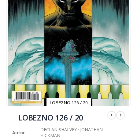
LOBEZNO 126 / 20
Saltar
al
LOBEZNO 126 / 20
comienzo
de
DECLAN SHALVEY · JONATHAN
la
Autor
HICKMAN