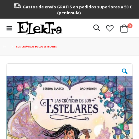
Gastos de envío GRATIS en pedidos superiores a 50 €
(península).
artícu
0
Toggle
Cart
Nav
LOS CRÓNICAS DE LOS ESTELARES
Saltar
al
final
de
la
galería
de
imágenes