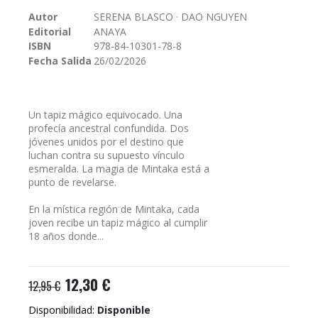
galería
Autor
SERENA BLASCO · DAO NGUYEN
de
Editorial
ANAYA
imágenes
ISBN
978-84-10301-78-8
Fecha Salida
26/02/2026
Un tapiz mágico equivocado. Una
profecía ancestral confundida. Dos
jóvenes unidos por el destino que
luchan contra su supuesto vínculo
esmeralda. La magia de Mintaka está a
punto de revelarse.
En la mística región de Mintaka, cada
joven recibe un tapiz mágico al cumplir
18 años donde...
12,30 €
12,95 €
Disponibilidad:
Disponible