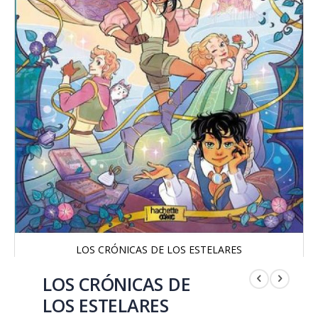
LOS CRÓNICAS DE LOS ESTELARES
Saltar
al
LOS CRÓNICAS DE
comienzo
LOS ESTELARES
de
la