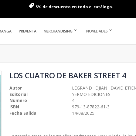
5% de descuento en todo el catálogo.
MANGA
PREVENTA
MERCHANDISING
NOVEDADES
LOS CUATRO DE BAKER STREET 4
Autor
LEGRAND · DJIAN · DAVID ETIE
Editorial
YERMO EDICIONES
Número
4
ISBN
979-13-87822-61-3
Fecha Salida
14/08/2025