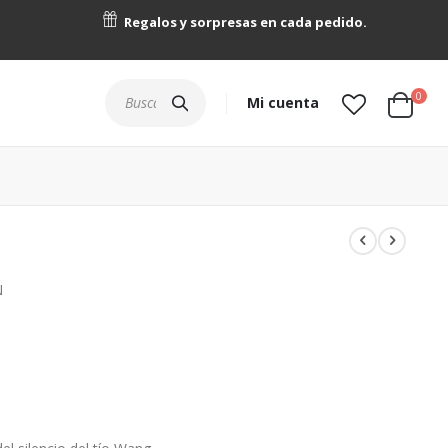
Regalos y sorpresas en cada pedido.
artícu
0
Buscar
Mi cuenta
Cart
N