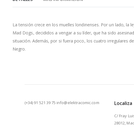
de
la
galería
de
La tensión crece en los muelles londinenses. Por un lado, la le
imágenes
Mad Dogs, decididos a vengar a su líder, que ha sido asesinad
situación. Además, por si fuera poco, los cuatro irregulares d
Negro.
(+34) 91 521 39 75 info@elektracomic.com
Localiza
C/ Fray Lui
28012, Mad