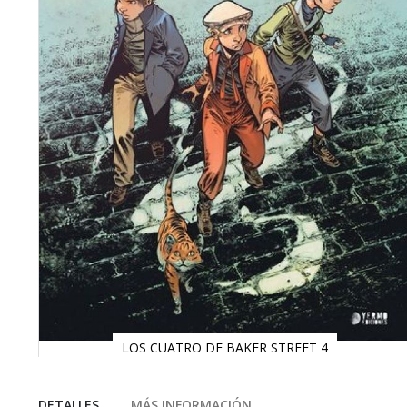
LOS CUATRO DE BAKER STREET 4
Saltar
al
comienzo
DETALLES
MÁS INFORMACIÓN