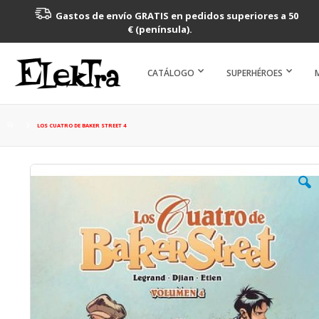
Gastos de envío GRATIS en pedidos superiores a 50
€ (península).
CATÁLOGO
SUPERHÉROES
LOS CUATRO DE BAKER STREET 4
Saltar
al
final
de
la
galería
de
imágenes