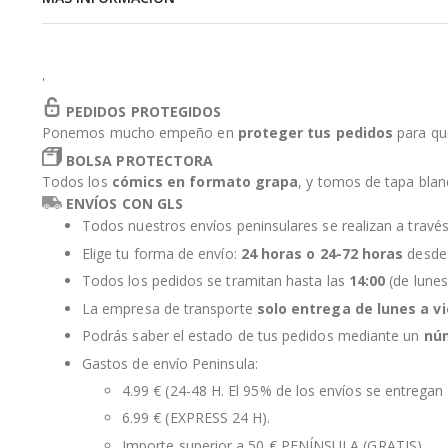
de
la
galería
de
'
imágenes
PEDIDOS PROTEGIDOS
Ponemos mucho empeño en
proteger tus pedidos
para qu
BOLSA PROTECTORA
Todos los
cómics en formato grapa
, y tomos de tapa bla
ENVÍOS CON GLS
Todos nuestros envíos peninsulares se realizan a travé
Elige tu forma de envío:
24 horas o 24-72 horas
desde 
Todos los pedidos se tramitan hasta las
14:00
(de lunes
La empresa de transporte
solo entrega de lunes a v
Podrás saber el estado de tus pedidos mediante un
nú
Gastos de envío Peninsula:
4.99 € (24-48 H. El 95% de los envíos se entregan 
6.99 € (EXPRESS 24 H).
Importe superior a 50 € PENÍNSULA (GRATIS).