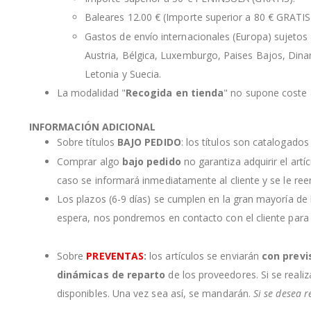
Baleares 12.00 € (Importe superior a 80 € GRATIS
Gastos de envío internacionales (Europa) sujetos a
Austria, Bélgica, Luxemburgo, Paises Bajos, Dinama
Letonia y Suecia.
La modalidad "
Recogida en tienda
" no supone coste a
INFORMACIÓN ADICIONAL
Sobre títulos
BAJO PEDIDO
: los títulos son catalogado
Comprar algo
bajo pedido
no garantiza adquirir el artí
caso se informará inmediatamente al cliente y se le re
Los plazos (6-9 días) se cumplen en la gran mayoría de
espera, nos pondremos en contacto con el cliente para
Sobre
PREVENTAS
:
los artículos se enviarán
con previ
dinámicas de reparto
de los proveedores. Si se realiz
disponibles. Una vez sea así, se mandarán.
Si se desea r