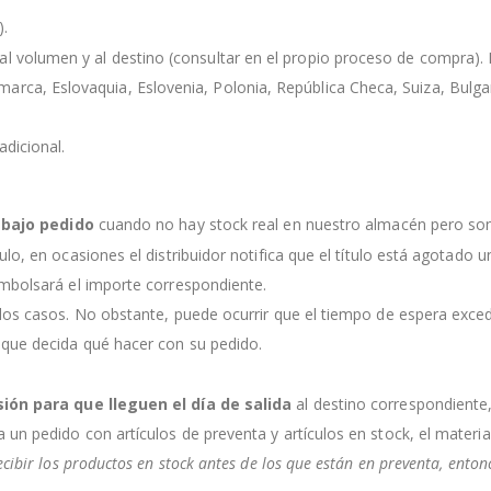
).
l volumen y al destino (consultar en el propio proceso de compra). Lo
rca, Eslovaquia, Eslovenia, Polonia, República Checa, Suiza, Bulgaria
dicional.
s
bajo pedido
cuando no hay stock real en nuestro almacén pero so
culo, en ocasiones el distribuidor notifica que el título está agotado
embolsará el importe correspondiente.
 los casos. No obstante, puede ocurrir que el tiempo de espera exce
 que decida qué hacer con su pedido.
sión para que lleguen el día de salida
al destino correspondiente
a un pedido con artículos de preventa y artículos en stock, el mater
ecibir los productos en stock antes de los que están en preventa, ento