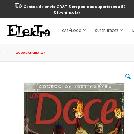
Gastos de envío GRATIS en pedidos superiores a 50
€ (península).
CATÁLOGO
SUPERHÉROES
LOS DOCE DESPERTARES 1
Saltar
al
final
de
la
galería
de
imágenes