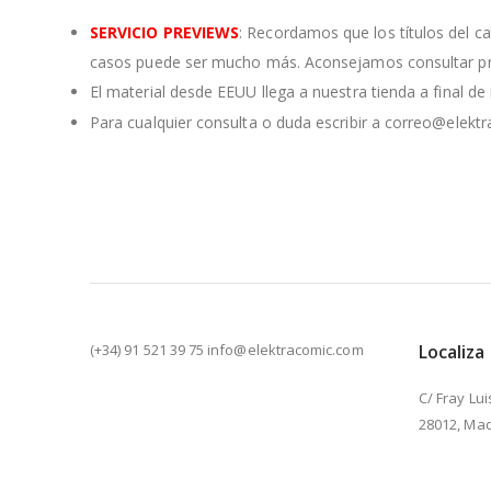
SERVICIO PREVIEWS
: Recordamos que los títulos del c
casos puede ser mucho más. Aconsejamos consultar pre
El material desde EEUU llega a nuestra tienda a final d
Para cualquier consulta o duda escribir a correo@elekt
(+34) 91 521 39 75 info@elektracomic.com
Localiza
C/ Fray Lui
28012, Mad