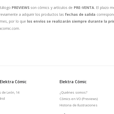
atálogo
PREVIEWS
son cómics y artículos de
PRE-VENTA
. El plazo m
viamente a adquirir los productos las
fechas de salida
correspondi
e mes, por lo que
los envíos se realizarán siempre durante la 
racomic.com.
 Elektra Cómic
Elektra Cómic
s de León, 14
¿Quiénes somos?
rid
Cómics en VO (Previews)
Historia de Ilustraciones