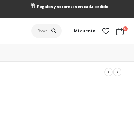
Regalos y sorpresas en cada pedido.
artícu
0
Buscar
Mi cuenta
Cart