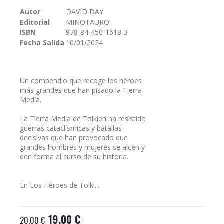
galería
Autor
DAVID DAY
de
Editorial
MINOTAURO
imágenes
ISBN
978-84-450-1618-3
Fecha Salida
10/01/2024
Un compendio que recoge los héroes
más grandes que han pisado la Tierra
Media.
La Tierra Media de Tolkien ha resistido
guerras cataclísmicas y batallas
decisivas que han provocado que
grandes hombres y mujeres se alcen y
den forma al curso de su historia.
En Los Héroes de Tolki...
19,00 €
20,00 €