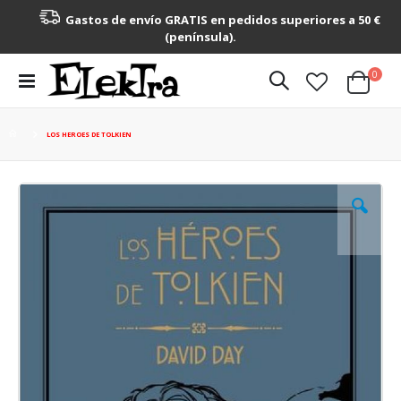
Gastos de envío GRATIS en pedidos superiores a 50 €
(península).
artícu
0
Toggle
Cart
Nav
LOS HEROES DE TOLKIEN
Saltar
al
final
de
la
galería
de
imágenes