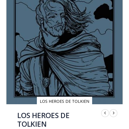
LOS HEROES DE TOLKIEN
Saltar
al
LOS HEROES DE
comienzo
TOLKIEN
de
la