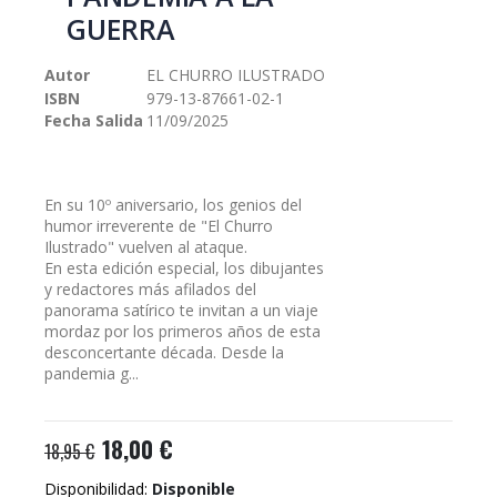
galería
GUERRA
de
imágenes
Autor
EL CHURRO ILUSTRADO
ISBN
979-13-87661-02-1
Fecha Salida
11/09/2025
En su 10º aniversario, los genios del
humor irreverente de "El Churro
Ilustrado" vuelven al ataque.
En esta edición especial, los dibujantes
y redactores más afilados del
panorama satírico te invitan a un viaje
mordaz por los primeros años de esta
desconcertante década. Desde la
pandemia g...
18,00 €
18,95 €
Disponibilidad:
Disponible