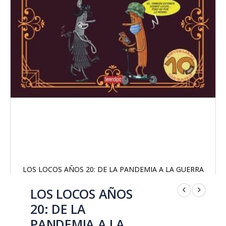
LOS LOCOS AÑOS 20: DE LA PANDEMIA A LA GUERRA
Saltar
al
LOS LOCOS AÑOS
comienzo
20: DE LA
de
la
PANDEMIA A LA