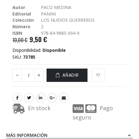
galería
Autor
PACO MEDINA
de
Editorial
PANINI
imágenes
Colección
LOS NUEVOS GUERREROS
Número
2
ISBN
978-84-9885-094-9
9,50 €
10,00 €
Disponibilidad:
Disponible
SKU
73785
AÑADIR
En stock
Pago
seguro
MÁS INFORMACIÓN