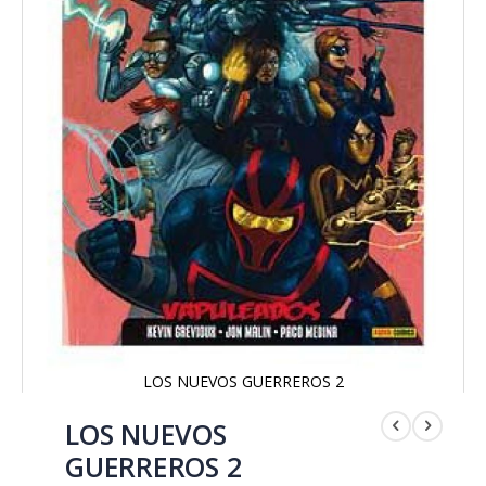
LOS NUEVOS GUERREROS 2
Saltar
al
LOS NUEVOS
comienzo
GUERREROS 2
de
la