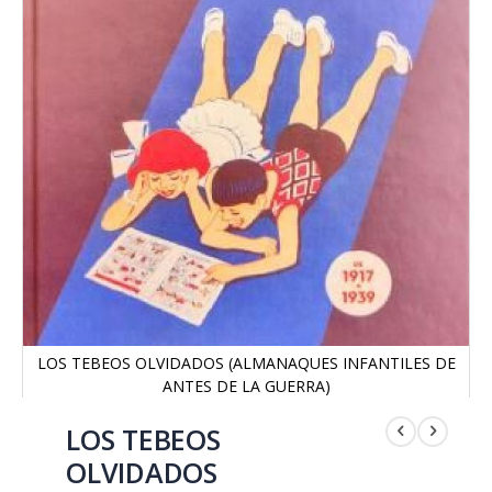
LOS TEBEOS OLVIDADOS (ALMANAQUES INFANTILES DE
ANTES DE LA GUERRA)
Saltar
al
LOS TEBEOS
comienzo
OLVIDADOS
de
la