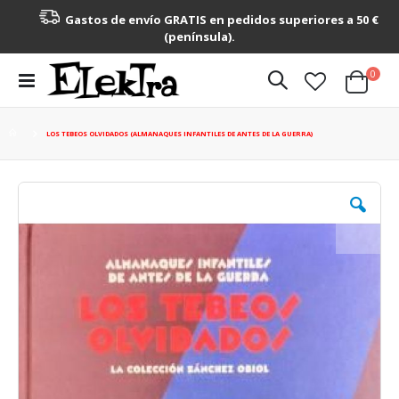
Gastos de envío GRATIS en pedidos superiores a 50 €
(península).
artícu
0
Toggle
Cart
Nav
LOS TEBEOS OLVIDADOS (ALMANAQUES INFANTILES DE ANTES DE LA GUERRA)
Saltar
al
final
de
la
galería
de
imágenes