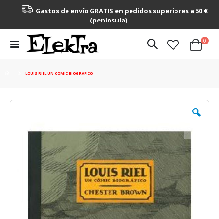
Gastos de envío GRATIS en pedidos superiores a 50 €
(península).
artícu
0
Toggle
Cart
Nav
LOUIS RIEL UN COMIC BIOGRAFICO
Saltar
al
final
de
la
galería
de
imágenes