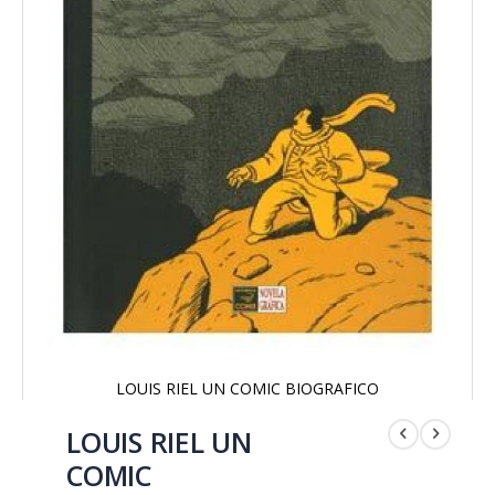
LOUIS RIEL UN COMIC BIOGRAFICO
Saltar
al
LOUIS RIEL UN
comienzo
COMIC
de
la