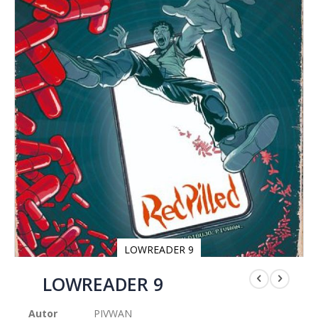
LOWREADER 9
Saltar
al
LOWREADER 9
comienzo
de
Autor
PIVWAN
la