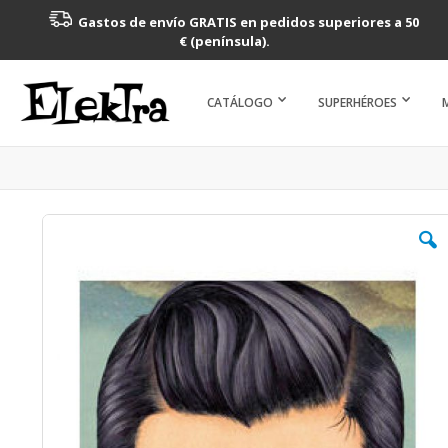
Gastos de envío GRATIS en pedidos superiores a 50
€ (península).
CATÁLOGO
SUPERHÉROES
Saltar
al
final
de
la
galería
de
imágenes