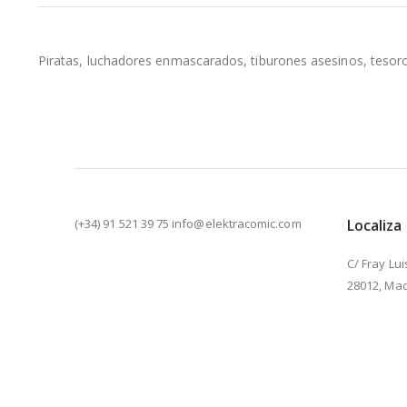
la
galería
de
Piratas, luchadores enmascarados, tiburones asesinos, tesoros 
imágenes
(+34) 91 521 39 75 info@elektracomic.com
Localiza
C/ Fray Lui
28012, Mad