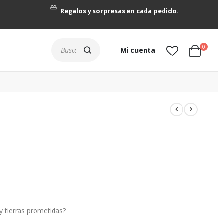
Regalos y sorpresas en cada pedido.
artícu
0
Buscar
Mi cuenta
Cart
y tierras prometidas?