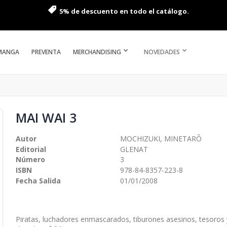
5% de descuento en todo el catálogo.
MANGA
PREVENTA
MERCHANDISING
NOVEDADES
MAI WAI 3
Autor
MOCHIZUKI, MINETARÔ
Editorial
GLENAT
Número
3
ISBN
978-84-8357-223-8
Fecha Salida
01/01/2008
Piratas, luchadores enmascarados, tiburones asesinos, tesoros 