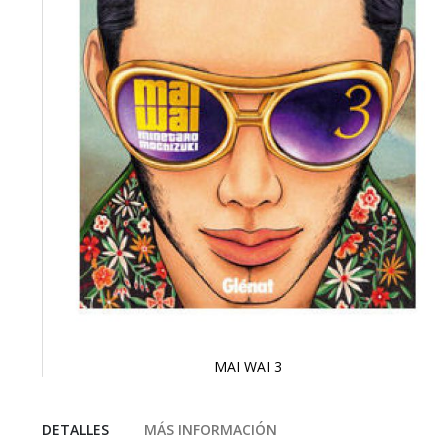
MAI WAI 3
Saltar
al
comienzo
DETALLES
MÁS INFORMACIÓN
de