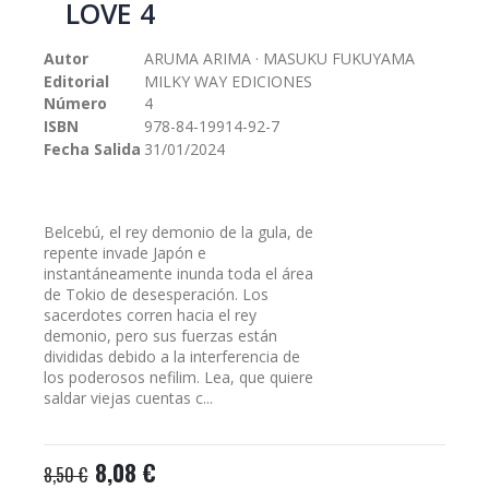
LOVE 4
galería
de
Autor
ARUMA ARIMA · MASUKU FUKUYAMA
imágenes
Editorial
MILKY WAY EDICIONES
Número
4
ISBN
978-84-19914-92-7
Fecha Salida
31/01/2024
Belcebú, el rey demonio de la gula, de
repente invade Japón e
instantáneamente inunda toda el área
de Tokio de desesperación. Los
sacerdotes corren hacia el rey
demonio, pero sus fuerzas están
divididas debido a la interferencia de
los poderosos nefilim. Lea, que quiere
saldar viejas cuentas c...
8,08 €
8,50 €