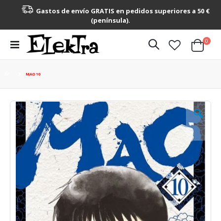
Gastos de envío GRATIS en pedidos superiores a 50 €
(península).
artícu
0
Toggle
Cart
Nav
MAO 10
Saltar
al
final
de
la
galería
de
imágenes