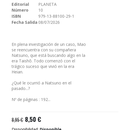
Editorial
PLANETA
galería
Número
10
de
imágenes
ISBN
979-13-88100-29-1
Fecha Salida
08/07/2026
En plena investigación de un caso, Mao
se reencuentra con su compañera
Natsuno, que está buscando algo en la
era Taishô. Todo comenzó con el
trágico suceso que vivió en la era
Heian.
¿Qué le ocurrió a Natsuno en el
pasado...?
Nº de páginas : 192...
8,50 €
8,95 €
Disponibilidad:
Disponible