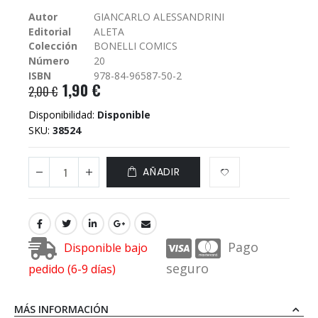
galería
Autor
GIANCARLO ALESSANDRINI
de
Editorial
ALETA
imágenes
Colección
BONELLI COMICS
Número
20
ISBN
978-84-96587-50-2
1,90 €
2,00 €
Disponibilidad:
Disponible
SKU
38524
AÑADIR
Pago
Disponible bajo
seguro
pedido (6-9 días)
MÁS INFORMACIÓN