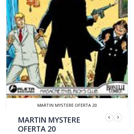
MARTIN MYSTERE OFERTA 20
Saltar
al
MARTIN MYSTERE
comienzo
OFERTA 20
de
la