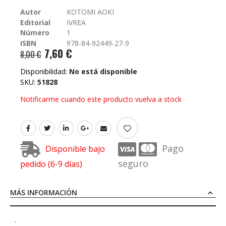
galería
Autor
KOTOMI AOKI
de
Editorial
IVREA
imágenes
Número
1
ISBN
978-84-92449-27-9
7,60 €
8,00 €
Disponibilidad:
No está disponible
SKU
51828
Notificarme cuando este producto vuelva a stock
Pago
Disponible bajo
seguro
pedido (6-9 días)
MÁS INFORMACIÓN
'