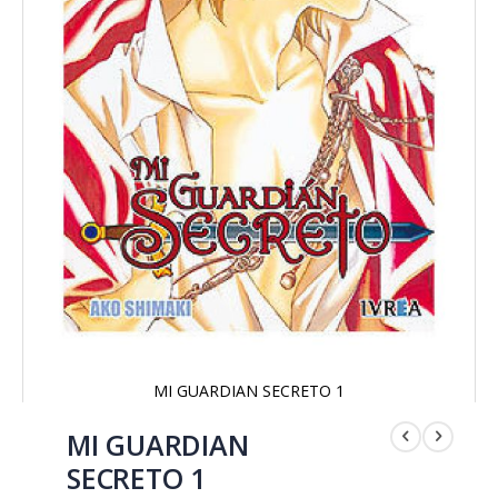
MI GUARDIAN SECRETO 1
Saltar
al
MI GUARDIAN
comienzo
SECRETO 1
de
la