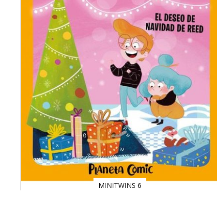
MINITWINS 6
Saltar
al
comienzo