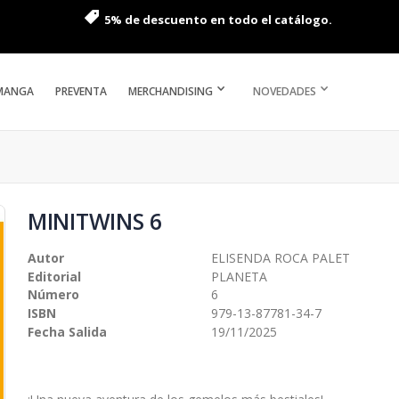
5% de descuento en todo el catálogo.
MANGA
PREVENTA
MERCHANDISING
NOVEDADES
MINITWINS 6
Autor
ELISENDA ROCA PALET
Editorial
PLANETA
Número
6
ISBN
979-13-87781-34-7
Fecha Salida
19/11/2025