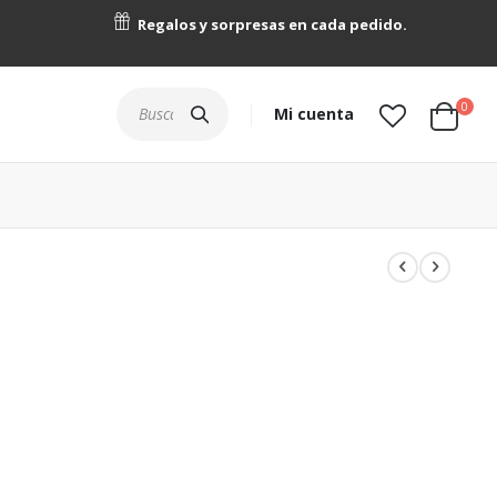
Regalos y sorpresas en cada pedido.
artícu
0
Buscar
Mi cuenta
Cart