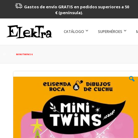
Gastos de envío GRATIS en pedidos superiores a 50
€ (península).
CATÁLOGO
SUPERHÉROES
MINITWINS 6
Saltar
al
final
de
la
galería
de
imágenes