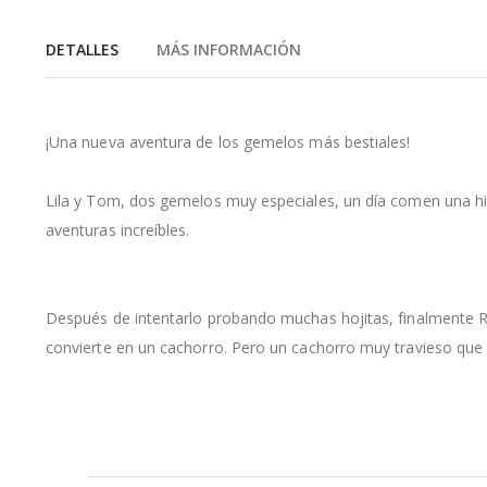
de
la
DETALLES
MÁS INFORMACIÓN
galería
de
imágenes
¡Una nueva aventura de los gemelos más bestiales!
Lila y Tom, dos gemelos muy especiales, un día comen una hi
aventuras increíbles.
Después de intentarlo probando muchas hojitas, finalmente R
convierte en un cachorro. Pero un cachorro muy travieso que p