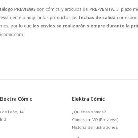
atálogo
PREVIEWS
son cómics y artículos de
PRE-VENTA
. El plazo m
viamente a adquirir los productos las
fechas de salida
correspondi
e mes, por lo que
los envíos se realizarán siempre durante la 
racomic.com.
 Elektra Cómic
Elektra Cómic
s de León, 14
¿Quiénes somos?
rid
Cómics en VO (Previews)
Historia de Ilustraciones