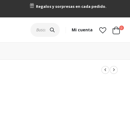
Regalos y sorpresas en cada pedido.
artícu
0
Buscar
Mi cuenta
Cart