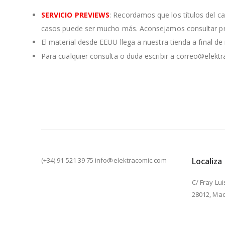
SERVICIO PREVIEWS
: Recordamos que los títulos del c
casos puede ser mucho más. Aconsejamos consultar pre
El material desde EEUU llega a nuestra tienda a final d
Para cualquier consulta o duda escribir a correo@elekt
(+34) 91 521 39 75 info@elektracomic.com
Localiza
C/ Fray Lui
28012, Mad