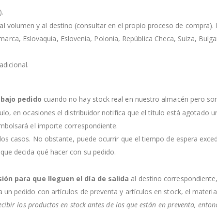
).
l volumen y al destino (consultar en el propio proceso de compra). Lo
rca, Eslovaquia, Eslovenia, Polonia, República Checa, Suiza, Bulgaria
dicional.
s
bajo pedido
cuando no hay stock real en nuestro almacén pero so
culo, en ocasiones el distribuidor notifica que el título está agotado
embolsará el importe correspondiente.
 los casos. No obstante, puede ocurrir que el tiempo de espera exce
 que decida qué hacer con su pedido.
sión para que lleguen el día de salida
al destino correspondiente
a un pedido con artículos de preventa y artículos en stock, el mater
ecibir los productos en stock antes de los que están en preventa, ento