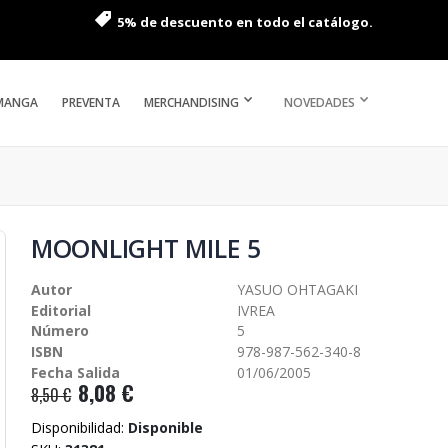
5% de descuento en todo el catálogo.
MANGA
PREVENTA
MERCHANDISING
NOVEDADES
MOONLIGHT MILE 5
Autor
YASUO OHTAGAKI
Editorial
IVREA
Número
5
ISBN
978-987-562-340-8
Fecha Salida
01/06/2005
8,08 €
8,50 €
Disponibilidad:
Disponible