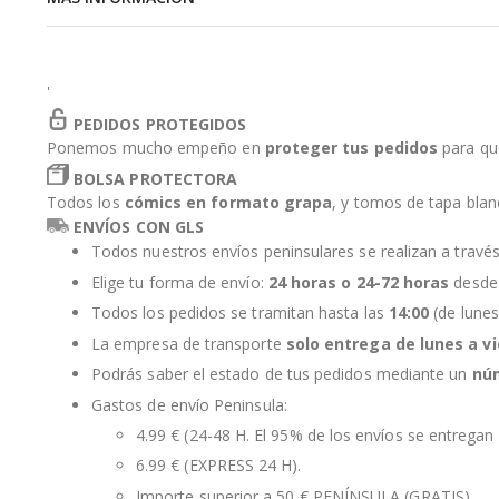
de
la
galería
de
'
imágenes
PEDIDOS PROTEGIDOS
Ponemos mucho empeño en
proteger tus pedidos
para qu
BOLSA PROTECTORA
Todos los
cómics en formato grapa
, y tomos de tapa bla
ENVÍOS CON GLS
Todos nuestros envíos peninsulares se realizan a travé
Elige tu forma de envío:
24 horas o 24-72 horas
desde 
Todos los pedidos se tramitan hasta las
14:00
(de lunes
La empresa de transporte
solo entrega de lunes a v
Podrás saber el estado de tus pedidos mediante un
nú
Gastos de envío Peninsula:
4.99 € (24-48 H. El 95% de los envíos se entregan 
6.99 € (EXPRESS 24 H).
Importe superior a 50 € PENÍNSULA (GRATIS).