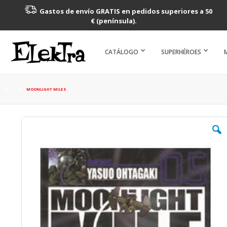
Gastos de envío GRATIS en pedidos superiores a 50
€ (península).
CATÁLOGO
SUPERHÉROES
MOONLIGHT MILE 5
Saltar
al
final
de
la
galería
de
imágenes