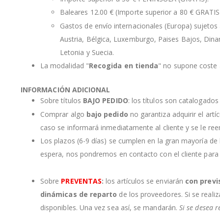
Baleares 12.00 € (Importe superior a 80 € GRATIS
Gastos de envío internacionales (Europa) sujetos a
Austria, Bélgica, Luxemburgo, Paises Bajos, Dinama
Letonia y Suecia.
La modalidad "
Recogida en tienda
" no supone coste a
INFORMACIÓN ADICIONAL
Sobre títulos
BAJO PEDIDO
: los títulos son catalogado
Comprar algo
bajo pedido
no garantiza adquirir el artí
caso se informará inmediatamente al cliente y se le re
Los plazos (6-9 días) se cumplen en la gran mayoría de
espera, nos pondremos en contacto con el cliente para
Sobre
PREVENTAS
:
los artículos se enviarán
con previ
dinámicas de reparto
de los proveedores. Si se realiz
disponibles. Una vez sea así, se mandarán.
Si se desea r