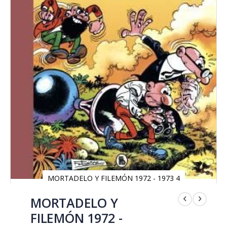
MORTADELO Y FILEMÓN 1972 - 1973 4
Saltar
al
MORTADELO Y
comienzo
FILEMÓN 1972 -
de
la