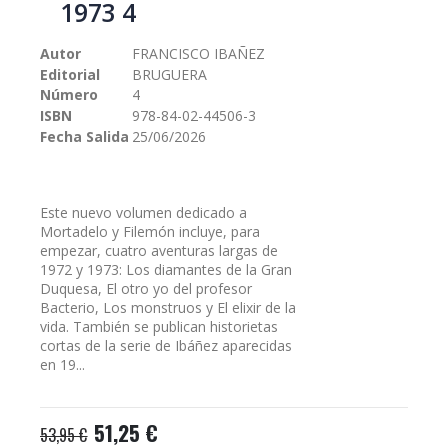
1973 4
galería
de
Autor
FRANCISCO IBAÑEZ
imágenes
Editorial
BRUGUERA
Número
4
ISBN
978-84-02-44506-3
Fecha Salida
25/06/2026
Este nuevo volumen dedicado a
Mortadelo y Filemón incluye, para
empezar, cuatro aventuras largas de
1972 y 1973: Los diamantes de la Gran
Duquesa, El otro yo del profesor
Bacterio, Los monstruos y El elixir de la
vida. También se publican historietas
cortas de la serie de Ibáñez aparecidas
en 19...
51,25 €
53,95 €