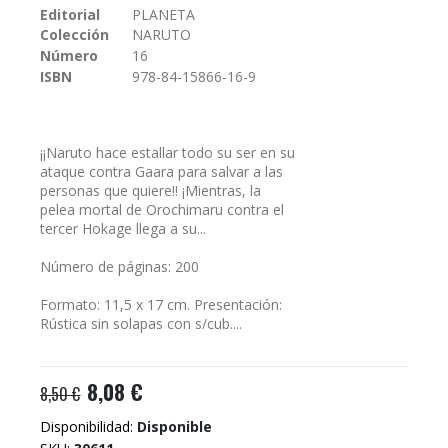
Editorial
PLANETA
galería
Colección
NARUTO
de
imágenes
Número
16
ISBN
978-84-15866-16-9
¡¡Naruto hace estallar todo su ser en su
ataque contra Gaara para salvar a las
personas que quiere!! ¡Mientras, la
pelea mortal de Orochimaru contra el
tercer Hokage llega a su...
Número de páginas: 200
Formato: 11,5 x 17 cm. Presentación:
Rústica sin solapas con s/cub....
8,08 €
8,50 €
Disponibilidad:
Disponible