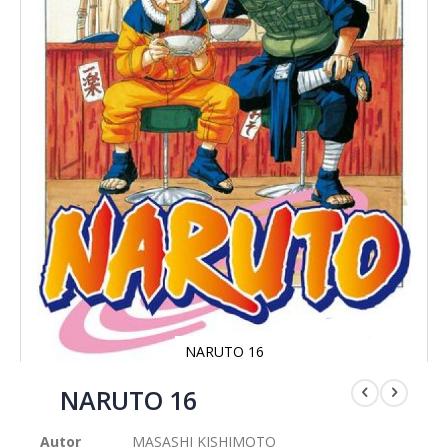
NARUTO 16
Saltar
al
NARUTO 16
comienzo
de
Autor
MASASHI KISHIMOTO
la