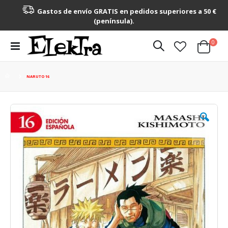
Gastos de envío GRATIS en pedidos superiores a 50 €
(península).
artícu
0
Toggle
Cart
Nav
NARUTO 16
Saltar
al
final
de
la
galería
de
imágenes