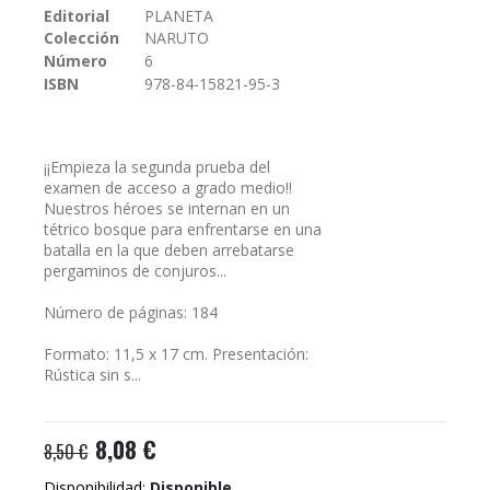
Editorial
PLANETA
galería
Colección
NARUTO
de
imágenes
Número
6
ISBN
978-84-15821-95-3
¡¡Empieza la segunda prueba del
examen de acceso a grado medio!!
Nuestros héroes se internan en un
tétrico bosque para enfrentarse en una
batalla en la que deben arrebatarse
pergaminos de conjuros...
Número de páginas: 184
Formato: 11,5 x 17 cm. Presentación:
Rústica sin s...
8,08 €
8,50 €
Disponibilidad:
Disponible