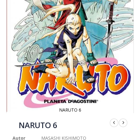
NARUTO 6
Saltar
al
NARUTO 6
comienzo
de
Autor
MASASHI KISHIMOTO
la