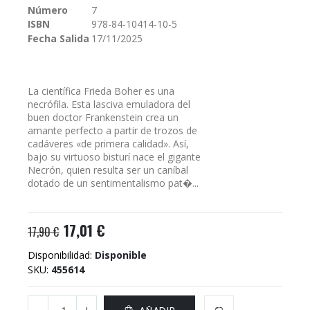
Número
7
galería
ISBN
978-84-10414-10-5
de
imágenes
Fecha Salida
17/11/2025
La científica Frieda Boher es una
necrófila. Esta lasciva emuladora del
buen doctor Frankenstein crea un
amante perfecto a partir de trozos de
cadáveres «de primera calidad». Así,
bajo su virtuoso bisturí nace el gigante
Necrón, quien resulta ser un caníbal
dotado de un sentimentalismo pat�...
17,01 €
17,90 €
Disponibilidad:
Disponible
SKU
455614