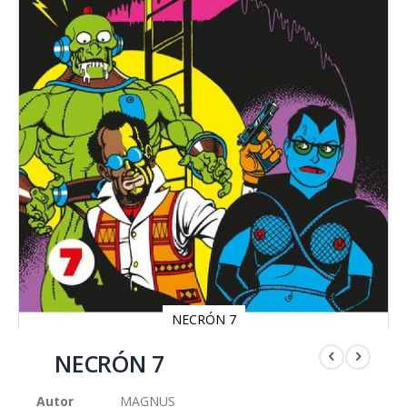
NECRÓN 7
Saltar
al
NECRÓN 7
comienzo
de
Autor
MAGNUS
la