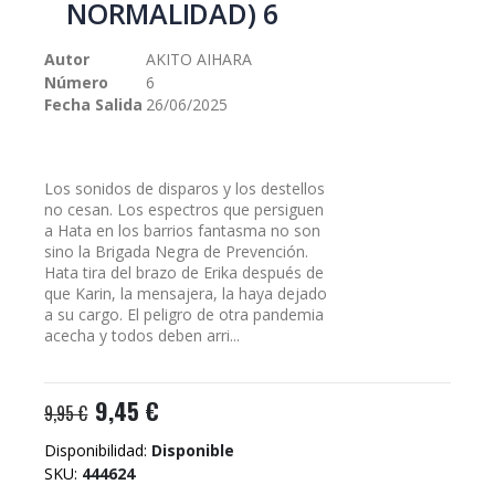
NORMALIDAD) 6
galería
de
Autor
AKITO AIHARA
imágenes
Número
6
Fecha Salida
26/06/2025
Los sonidos de disparos y los destellos
no cesan. Los espectros que persiguen
a Hata en los barrios fantasma no son
sino la Brigada Negra de Prevención.
Hata tira del brazo de Erika después de
que Karin, la mensajera, la haya dejado
a su cargo. El peligro de otra pandemia
acecha y todos deben arri...
9,45 €
9,95 €
Disponibilidad:
Disponible
SKU
444624