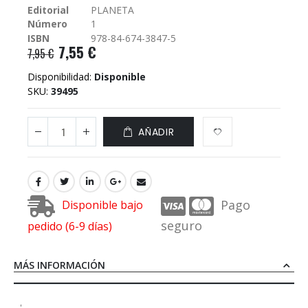
Editorial
PLANETA
galería
Número
1
de
imágenes
ISBN
978-84-674-3847-5
7,55 €
7,95 €
Disponibilidad:
Disponible
SKU
39495
AÑADIR
Pago
Disponible bajo
seguro
pedido (6-9 días)
MÁS INFORMACIÓN
'