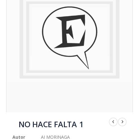
Saltar
al
NO HACE FALTA 1
comienzo
de
Autor
AI MORINAGA
la