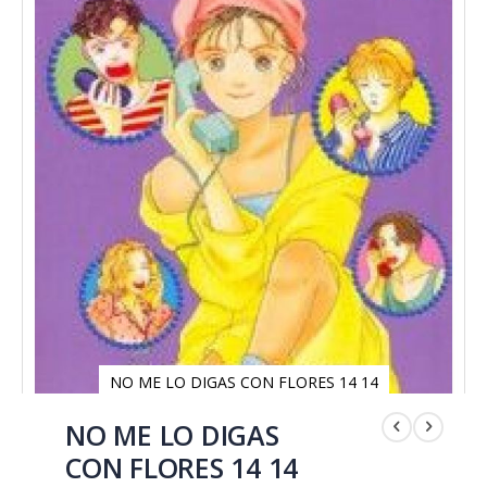
NO ME LO DIGAS CON FLORES 14 14
Saltar
al
NO ME LO DIGAS
comienzo
CON FLORES 14 14
de
la