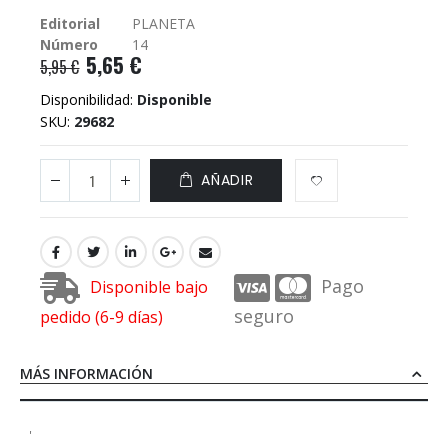
galería
Editorial
PLANETA
de
Número
14
imágenes
5,65 €
5,95 €
Disponibilidad:
Disponible
SKU
29682
AÑADIR
Pago
Disponible bajo
seguro
pedido (6-9 días)
MÁS INFORMACIÓN
'