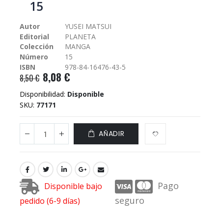
15
galería
de
Autor
YUSEI MATSUI
imágenes
Editorial
PLANETA
Colección
MANGA
Número
15
ISBN
978-84-16476-43-5
8,08 €
8,50 €
Disponibilidad:
Disponible
SKU
77171
AÑADIR
Pago
Disponible bajo
seguro
pedido (6-9 días)