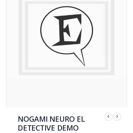
Saltar
al
NOGAMI NEURO EL
comienzo
DETECTIVE DEMO
de
la