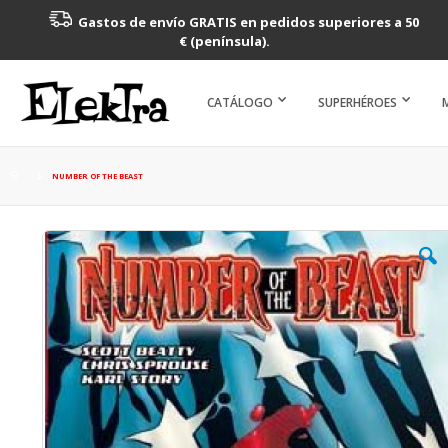
Gastos de envío GRATIS en pedidos superiores a 50
€ (península).
CATÁLOGO
SUPERHÉROES
NUMBER OF THE BEAST
Saltar
al
final
de
la
galería
de
imágenes