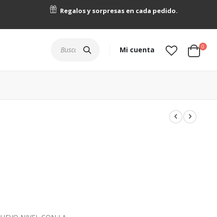
Regalos y sorpresas en cada pedido.
artícu
0
Buscar
Mi cuenta
Cart