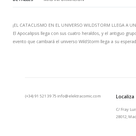
de
la
galería
de
¡EL CATACLISMO EN EL UNIVERSO WILDSTORM LLEGA A UN
imágenes
El Apocalipsis llega con sus cuatro heraldos, y el antiguo grup
evento que cambiará el universo WildStorm llega a su esperad
(+34) 91 521 39 75 info@elektracomic.com
Localiza
C/ Fray Lui
28012, Mad