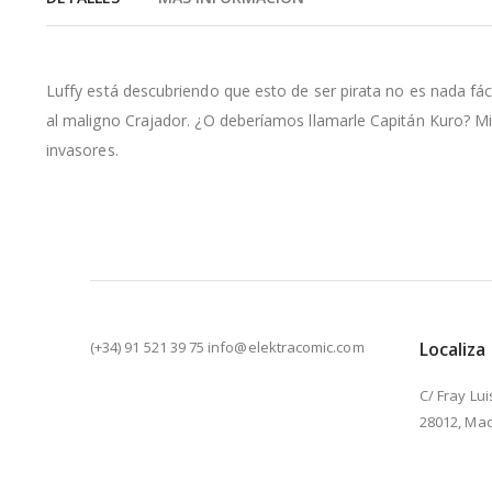
de
la
galería
de
Luffy está descubriendo que esto de ser pirata no es nada fácil
imágenes
al maligno Crajador. ¿O deberíamos llamarle Capitán Kuro? Mie
invasores.
(+34) 91 521 39 75 info@elektracomic.com
Localiza
C/ Fray Lui
28012, Mad