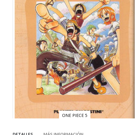
ONE PIECE 5
Saltar
al
comienzo
DETALLES
MÁS INFORMACIÓN