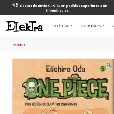
Gastos de envío GRATIS en pedidos superiores a 50
€ (península).
CATÁLOGO
SUPERHÉROES
ONE PIECE 5
Saltar
al
final
de
la
galería
de
imágenes