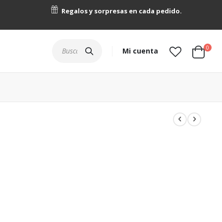
Regalos y sorpresas en cada pedido.
artícu
0
Buscar
Mi cuenta
Cart