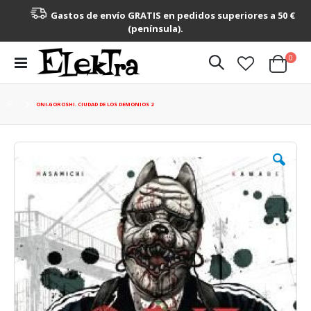
Gastos de envío GRATIS en pedidos superiores a 50 €
(península).
artícu
0
Toggle
Cart
Nav
ONI-GOROSHI. CIUDAD DE LOS DEMONIOS 2
Saltar
al
final
de
la
galería
de
imágenes