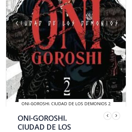
ONI-GOROSHI. CIUDAD DE LOS DEMONIOS 2
Saltar
al
ONI-GOROSHI.
comienzo
CIUDAD DE LOS
de
la