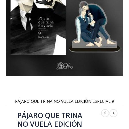
PÁJARO QUE TRINA NO VUELA EDICIÓN ESPECIAL 9
Saltar
al
PÁJARO QUE TRINA
comienzo
NO VUELA EDICIÓN
de
la