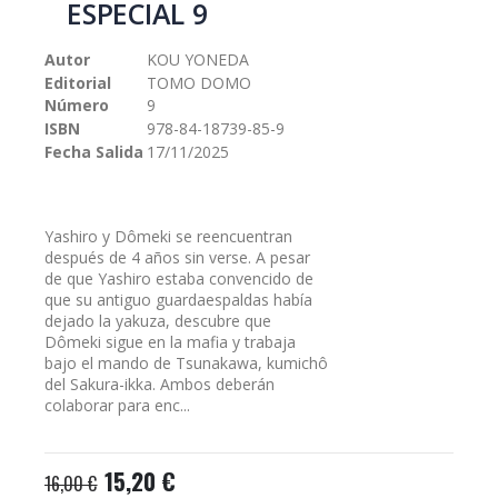
ESPECIAL 9
galería
de
Autor
KOU YONEDA
imágenes
Editorial
TOMO DOMO
Número
9
ISBN
978-84-18739-85-9
Fecha Salida
17/11/2025
Yashiro y Dômeki se reencuentran
después de 4 años sin verse. A pesar
de que Yashiro estaba convencido de
que su antiguo guardaespaldas había
dejado la yakuza, descubre que
Dômeki sigue en la mafia y trabaja
bajo el mando de Tsunakawa, kumichô
del Sakura-ikka. Ambos deberán
colaborar para enc...
15,20 €
16,00 €