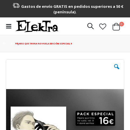
Gastos de envío GRATIS en pedidos superiores a 50 €
(península).
artícu
0
Toggle
Cart
Nav
PÁJARO QUE TRINA NO VUELA EDICIÓN ESPECIAL 9
Saltar
al
final
de
la
galería
de
imágenes