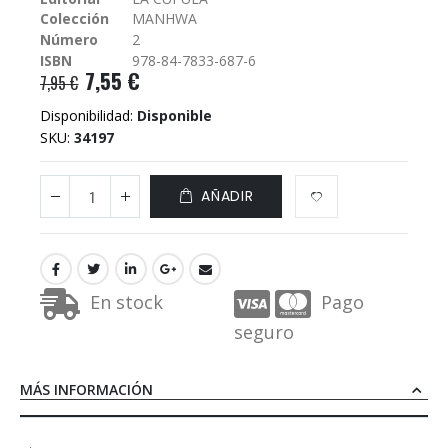
galería
Colección
MANHWA
de
imágenes
Número
2
ISBN
978-84-7833-687-6
7,55 €
7,95 €
Disponibilidad:
Disponible
SKU
34197
AÑADIR
En stock
Pago
seguro
MÁS INFORMACIÓN