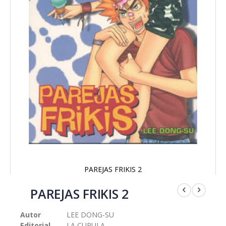
PAREJAS FRIKIS 2
Saltar
al
PAREJAS FRIKIS 2
comienzo
de
Autor
LEE DONG-SU
la
Editorial
LA CUPULA