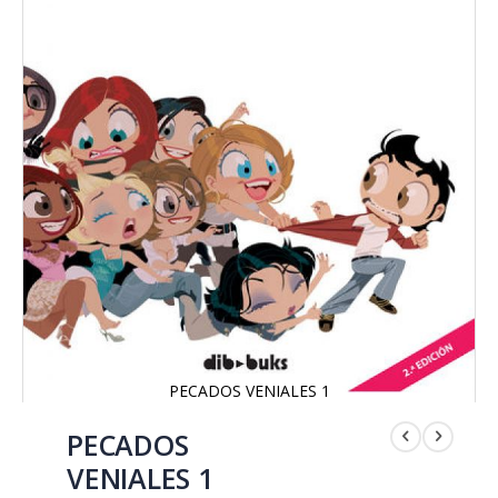
PECADOS VENIALES 1
Saltar
al
PECADOS
comienzo
VENIALES 1
de
la