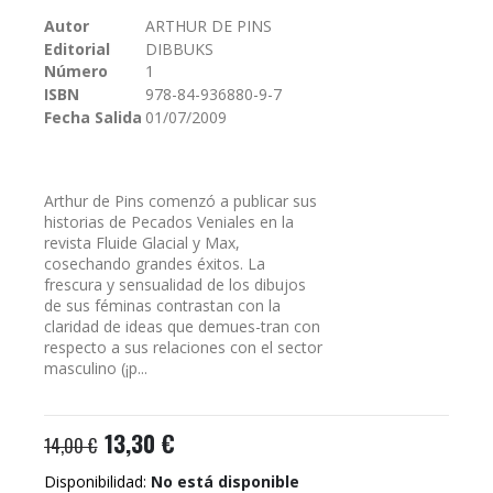
galería
Autor
ARTHUR DE PINS
de
Editorial
DIBBUKS
imágenes
Número
1
ISBN
978-84-936880-9-7
Fecha Salida
01/07/2009
Arthur de Pins comenzó a publicar sus
historias de Pecados Veniales en la
revista Fluide Glacial y Max,
cosechando grandes éxitos. La
frescura y sensualidad de los dibujos
de sus féminas contrastan con la
claridad de ideas que demues-tran con
respecto a sus relaciones con el sector
masculino (¡p...
13,30 €
14,00 €
Disponibilidad:
No está disponible