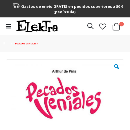
Gastos de envío GRATIS en pedidos superiores a 50 €
(península).
artícu
0
Toggle
Cart
Nav
PECADOS VENIALES 1
Saltar
al
final
de
la
galería
de
imágenes