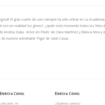
adigma!! El gran sueño de Lien siempre ha sido entrar en La Academia
ué son en realidad los grises?, ¿quién está moviendo todos los hilo
 Andrea Dalia, 'Amor en Píxels' de Clara Martínez y Blanca Mira y el 
de nuestro entrañable 'Pigüi' de Santi Casas.
 Elektra Cómic
Elektra Cómic
s de León, 14
¿Quiénes somos?