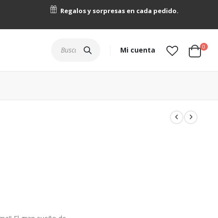
Regalos y sorpresas en cada pedido.
artícu
0
Buscar
Mi cuenta
Cart