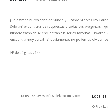
de
la
galería
de
¡¡Se estrena nueva serie de Suneia y Ricardo Vilbor: Gray Par
imágenes
Solo ahí encontrará las respuestas a todas sus preguntas: ¿q
número también se encuentran tus series favoritas: 'Awaken' de
encuentra muy cerca!!! Y, obviamente, no podemos olvidarnos 
Nº de páginas : 144
(+34) 91 521 39 75 info@elektracomic.com
Localiza
C/ Fray Lui