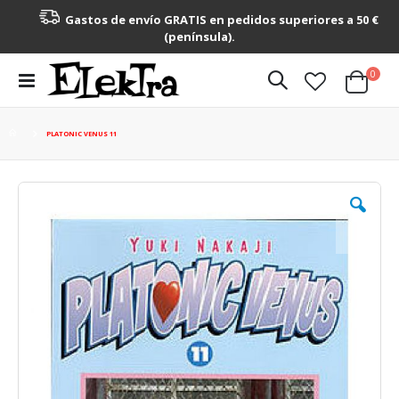
Gastos de envío GRATIS en pedidos superiores a 50 €
(península).
artícu
0
Toggle
Cart
Nav
PLATONIC VENUS 11
Saltar
al
final
de
la
galería
de
imágenes