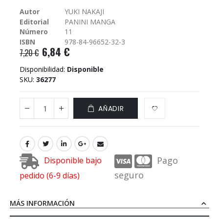
galería
Autor
YUKI NAKAJI
de
Editorial
PANINI MANGA
imágenes
Número
11
ISBN
978-84-96652-32-3
6,84 €
7,20 €
Disponibilidad:
Disponible
SKU
36277
AÑADIR
Pago
Disponible bajo
seguro
pedido (6-9 días)
MÁS INFORMACIÓN