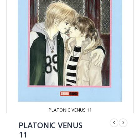
PLATONIC VENUS 11
Saltar
al
PLATONIC VENUS
comienzo
11
de
la