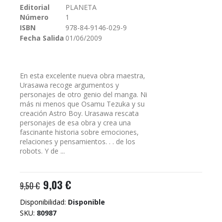
Editorial
PLANETA
galería
Número
1
de
imágenes
ISBN
978-84-9146-029-9
Fecha Salida
01/06/2009
En esta excelente nueva obra maestra,
Urasawa recoge argumentos y
personajes de otro genio del manga. Ni
más ni menos que Osamu Tezuka y su
creación Astro Boy. Urasawa rescata
personajes de esa obra y crea una
fascinante historia sobre emociones,
relaciones y pensamientos. . . de los
robots. Y de ...
9,03 €
9,50 €
Disponibilidad:
Disponible
SKU
80987