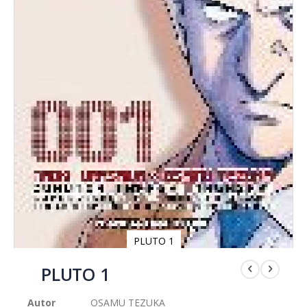
PLUTO 1
Saltar
al
PLUTO 1
comienzo
de
Autor
OSAMU TEZUKA
la