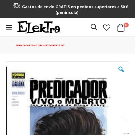
Gastos de envío GRATIS en pedidos superiores a 50 €
(península).
artícu
0
Toggle
Cart
Nav
PREDICADOR VIVO O MUERTO OFERTA 247
Saltar
al
final
de
la
galería
de
imágenes