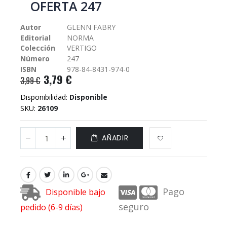
OFERTA 247
galería
de
Autor
GLENN FABRY
imágenes
Editorial
NORMA
Colección
VERTIGO
Número
247
ISBN
978-84-8431-974-0
3,79 €
3,99 €
Disponibilidad:
Disponible
SKU
26109
AÑADIR
Pago
Disponible bajo
seguro
pedido (6-9 días)