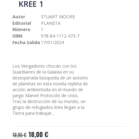
KREE 1
galería
de
Autor
STUART MOORE
imágenes
Editorial
PLANETA
Número
1
ISBN
978-84-1112-473-7
Fecha Salida
17/01/2024
Los Vengadores chocan con los
Guardianes de la Galaxia en su
desesperada búsqueda de un asesino
de planetas en esta novela repleta de
acción ambientada en el mundo de
juego Marvel Protocolo de crisis.
Tras la destrucción de su mundo, un
grupo de refugiados kree llegan a la
Tierra para trabajar...
18,00 €
18,95 €