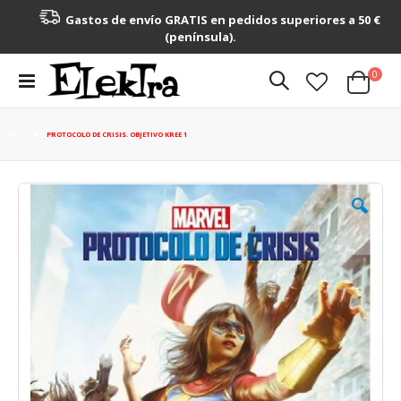
Gastos de envío GRATIS en pedidos superiores a 50 €
(península).
artícu
0
Toggle
Cart
Nav
PROTOCOLO DE CRISIS. OBJETIVO KREE 1
Saltar
al
final
de
la
galería
de
imágenes