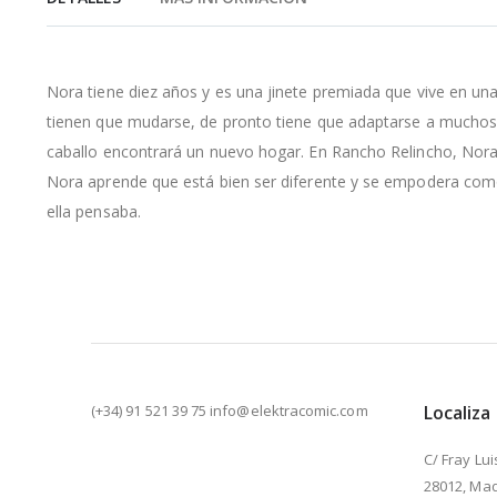
de
la
galería
de
Nora tiene diez años y es una jinete premiada que vive en u
imágenes
tienen que mudarse, de pronto tiene que adaptarse a muchos 
caballo encontrará un nuevo hogar. En Rancho Relincho, Nora co
Nora aprende que está bien ser diferente y se empodera como 
ella pensaba.
(+34) 91 521 39 75 info@elektracomic.com
Localiza
C/ Fray Lui
28012, Mad