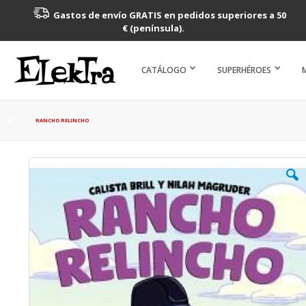
Gastos de envío GRATIS en pedidos superiores a 50
€ (península).
CATÁLOGO
SUPERHÉROES
RANCHO RELINCHO
Saltar
al
final
de
la
galería
de
imágenes