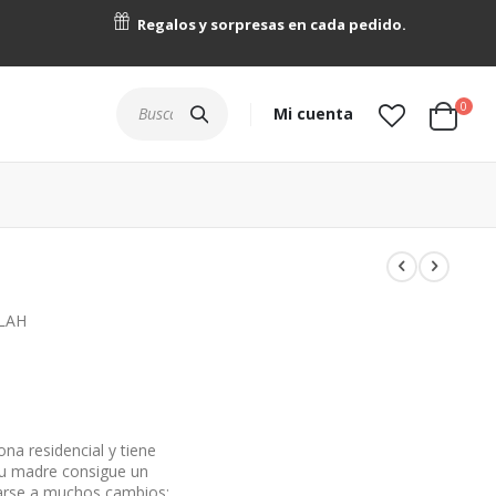
Regalos y sorpresas en cada pedido.
artícu
0
Buscar
Mi cuenta
Cart
ILAH
na residencial y tiene
u madre consigue un
tarse a muchos cambios: