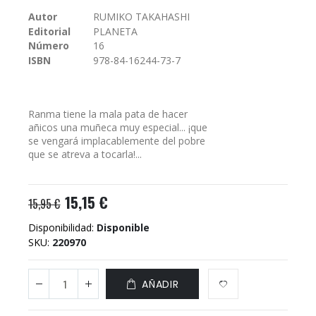
galería
Autor
RUMIKO TAKAHASHI
de
Editorial
PLANETA
imágenes
Número
16
ISBN
978-84-16244-73-7
Ranma tiene la mala pata de hacer
añicos una muñeca muy especial... ¡que
se vengará implacablemente del pobre
que se atreva a tocarla!...
15,15 €
15,95 €
Disponibilidad:
Disponible
SKU
220970
AÑADIR