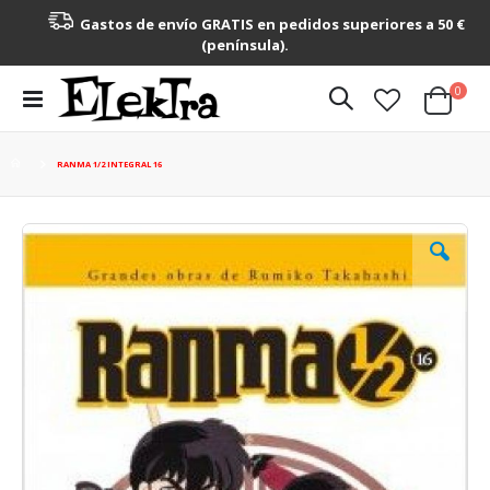
Gastos de envío GRATIS en pedidos superiores a 50 €
(península).
artícu
0
Toggle
Cart
Nav
RANMA 1/2 INTEGRAL 16
Saltar
al
final
de
la
galería
de
imágenes