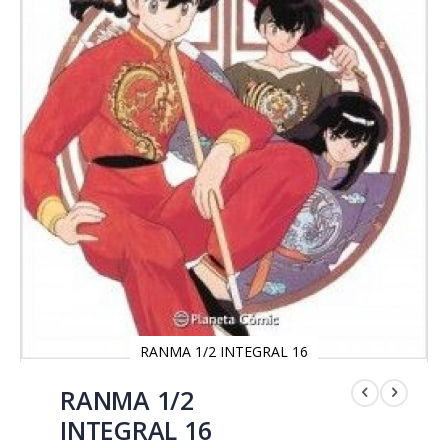
RANMA 1/2 INTEGRAL 16
Saltar
al
RANMA 1/2
comienzo
INTEGRAL 16
de
la