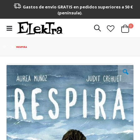
Gastos de envío GRATIS en pedidos superiores a 50 €
(península).
artícu
0
Toggle
Cart
Nav
RESPIRA
Saltar
al
final
de
la
galería
de
imágenes