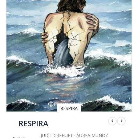
RESPIRA
Saltar
al
RESPIRA
comienzo
de
JUDIT CREHUET · ÀUREA MUÑOZ
la