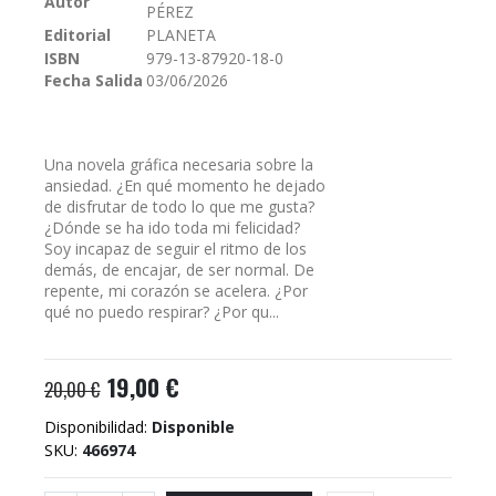
Autor
PÉREZ
galería
Editorial
PLANETA
de
ISBN
979-13-87920-18-0
imágenes
Fecha Salida
03/06/2026
Una novela gráfica necesaria sobre la
ansiedad. ¿En qué momento he dejado
de disfrutar de todo lo que me gusta?
¿Dónde se ha ido toda mi felicidad?
Soy incapaz de seguir el ritmo de los
demás, de encajar, de ser normal. De
repente, mi corazón se acelera. ¿Por
qué no puedo respirar? ¿Por qu...
19,00 €
20,00 €
Disponibilidad:
Disponible
SKU
466974