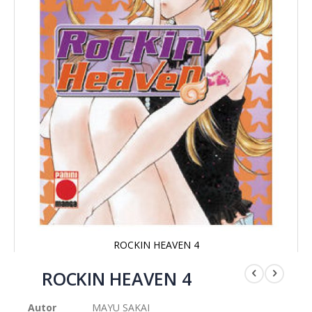
ROCKIN HEAVEN 4
Saltar
al
ROCKIN HEAVEN 4
comienzo
de
Autor
MAYU SAKAI
la