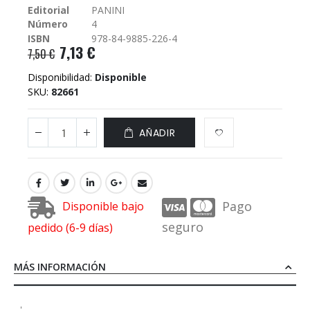
Editorial
PANINI
galería
Número
4
de
imágenes
ISBN
978-84-9885-226-4
7,13 €
7,50 €
Disponibilidad:
Disponible
SKU
82661
AÑADIR
Pago
Disponible bajo
seguro
pedido (6-9 días)
MÁS INFORMACIÓN
'