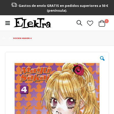
Gastos de envío GRATIS en pedidos superiores a 50 €
(península).
artícu
0
Toggle
Cart
Nav
ROCKIN HEAVEN 4
Saltar
al
final
de
la
galería
de
imágenes