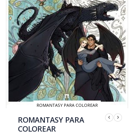
ROMANTASY PARA COLOREAR
Saltar
al
ROMANTASY PARA
comienzo
COLOREAR
de
la