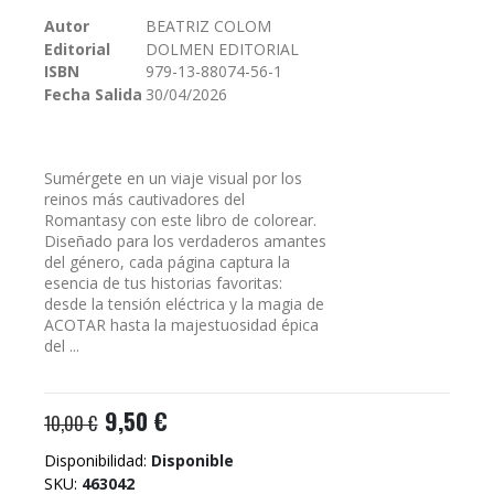
galería
Autor
BEATRIZ COLOM
de
Editorial
DOLMEN EDITORIAL
imágenes
ISBN
979-13-88074-56-1
Fecha Salida
30/04/2026
Sumérgete en un viaje visual por los
reinos más cautivadores del
Romantasy con este libro de colorear.
Diseñado para los verdaderos amantes
del género, cada página captura la
esencia de tus historias favoritas:
desde la tensión eléctrica y la magia de
ACOTAR hasta la majestuosidad épica
del ...
9,50 €
10,00 €
Disponibilidad:
Disponible
SKU
463042