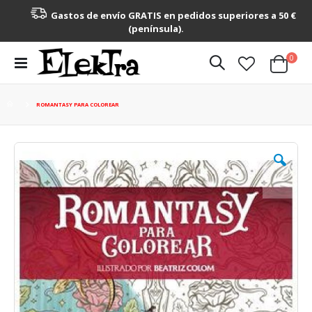
Gastos de envío GRATIS en pedidos superiores a 50 €
(península).
artícu
0
Toggle
Cart
Nav
ROMANTASY PARA COLOREAR
Saltar
al
final
de
la
galería
de
imágenes