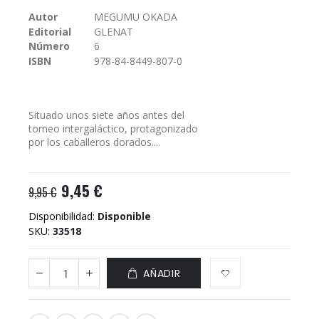
galería
Autor
MEGUMU OKADA
de
Editorial
GLENAT
imágenes
Número
6
ISBN
978-84-8449-807-0
Situado unos siete años antes del
torneo intergaláctico, protagonizado
por los caballeros dorados....
9,45 €
9,95 €
Disponibilidad:
Disponible
SKU
33518
AÑADIR