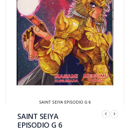
SAINT SEIYA EPISODIO G 6
Saltar
al
SAINT SEIYA
comienzo
EPISODIO G 6
de
la