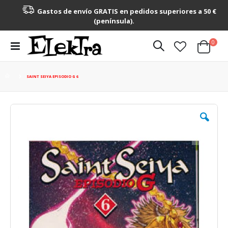
Gastos de envío GRATIS en pedidos superiores a 50 €
(península).
artícu
0
Toggle
Cart
Nav
SAINT SEIYA EPISODIO G 6
Saltar
al
final
de
la
galería
de
imágenes