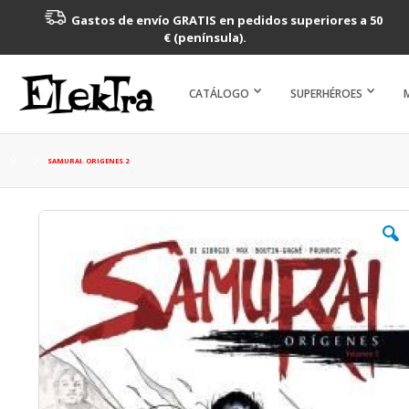
Gastos de envío GRATIS en pedidos superiores a 50
€ (península).
CATÁLOGO
SUPERHÉROES
SAMURAI. ORIGENES 2
Saltar
al
final
de
la
galería
de
imágenes