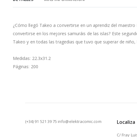
de
la
galería
de
¿Cómo llegó Takeo a convertirse en un aprendiz del maestro 
imágenes
convertirse en los mejores samuráis de las islas? Este segund
Takeo y en todas las tragedias que tuvo que superar de niño, 
Medidas: 22.3x31.2
Páginas: 200
(+34) 91 521 39 75 info@elektracomic.com
Localiza
C/ Fray Lui