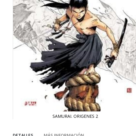
SAMURAI. ORIGENES 2
Saltar
al
comienzo
DETALLES
MÁS INFORMACIÓN