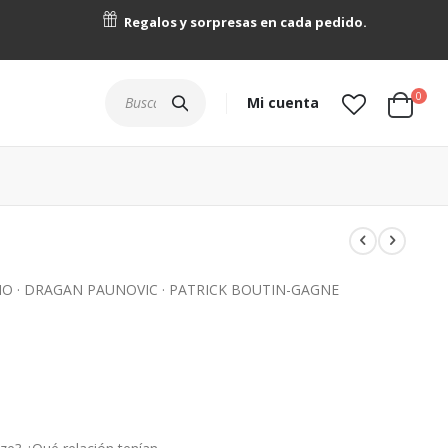
Regalos y sorpresas en cada pedido.
artícu
0
Buscar
Mi cuenta
Cart
GIO · DRAGAN PAUNOVIC · PATRICK BOUTIN-GAGNE