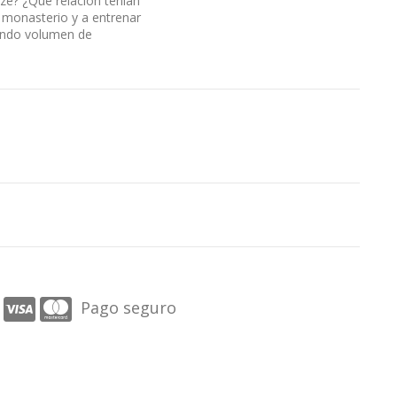
ze? ¿Qué relación tenían
 monasterio y a entrenar
gundo volumen de
Pago seguro