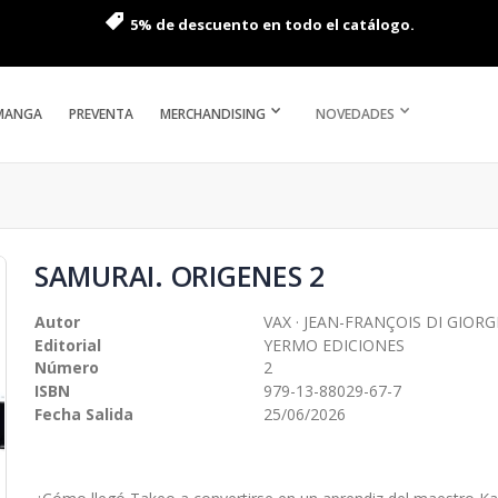
5% de descuento en todo el catálogo.
MANGA
PREVENTA
MERCHANDISING
NOVEDADES
SAMURAI. ORIGENES 2
Autor
VAX · JEAN-FRANÇOIS DI GIOR
Editorial
YERMO EDICIONES
Número
2
ISBN
979-13-88029-67-7
Fecha Salida
25/06/2026