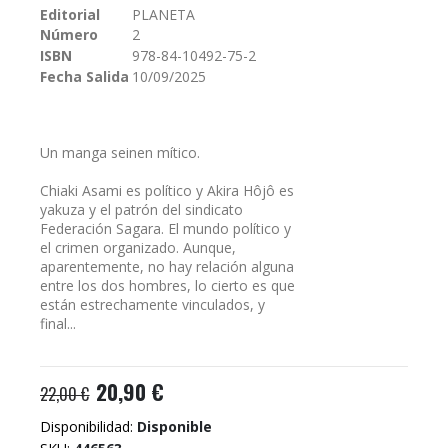
Editorial
PLANETA
galería
Número
2
de
imágenes
ISBN
978-84-10492-75-2
Fecha Salida
10/09/2025
Un manga seinen mítico.
Chiaki Asami es político y Akira Hôjô es
yakuza y el patrón del sindicato
Federación Sagara. El mundo político y
el crimen organizado. Aunque,
aparentemente, no hay relación alguna
entre los dos hombres, lo cierto es que
están estrechamente vinculados, y
final...
20,90 €
22,00 €
Disponibilidad:
Disponible