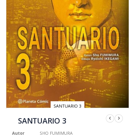
SANTUARIO 3
Saltar
al
SANTUARIO 3
comienzo
de
Autor
SHO FUMIMURA
la