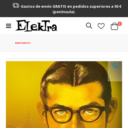
Gastos de envío GRATIS en pedidos superiores a 50 €
(península).
artícu
0
Toggle
Cart
Nav
SANTUARIO 3
Saltar
al
final
de
la
galería
de
imágenes