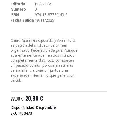
Editorial
PLANETA
galería
Número
3
de
imágenes
ISBN
979-13-87780-45-6
Fecha Salida
19/11/2025
Chiaki Asami es diputado y Akira Hôjô
es patrón del sindicato de crimen
organizado Federación Sagara. Aunque
aparentemente viven en dos mundos
completamente distintos, comparten
un pasado común porque en su más
tierna infancia vivieron juntos una
experiencia infernal, lo que generó un
víncul...
20,90 €
22,00 €
Disponibilidad:
Disponible
SKU
450473