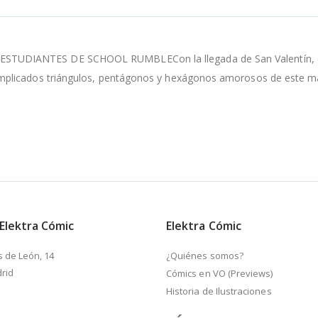
DIANTES DE SCHOOL RUMBLECon la llegada de San Valentín, el amor
plicados triángulos, pentágonos y hexágonos amorosos de este man
 Elektra Cómic
Elektra Cómic
s de León, 14
¿Quiénes somos?
rid
Cómics en VO (Previews)
Historia de Ilustraciones