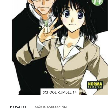
SCHOOL RUMBLE 14
Saltar
al
comienzo
DETALLES
MÁS INFORMACIÓN