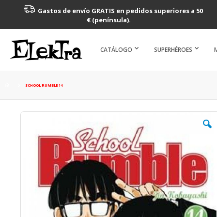
Gastos de envío GRATIS en pedidos superiores a 50
€ (península).
CATÁLOGO
SUPERHÉROES
SCHOOL RUMBLE 14
Saltar
al
final
de
la
galería
de
imágenes