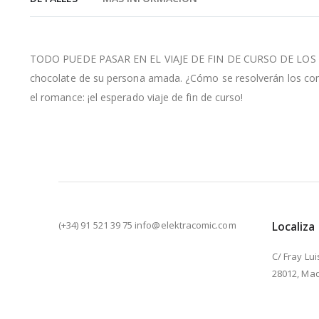
de
la
galería
de
TODO PUEDE PASAR EN EL VIAJE DE FIN DE CURSO DE LOS ESTU
imágenes
chocolate de su persona amada. ¿Cómo se resolverán los com
el romance: ¡el esperado viaje de fin de curso!
(+34) 91 521 39 75 info@elektracomic.com
Localiza
C/ Fray Lui
28012, Mad