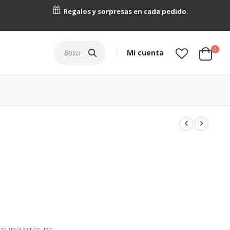
Regalos y sorpresas en cada pedido.
artícu
0
Buscar
Mi cuenta
Cart