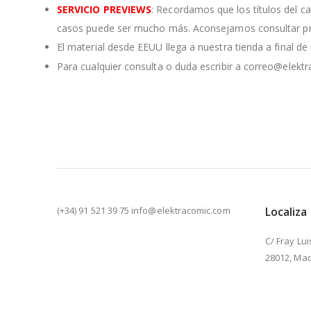
SERVICIO PREVIEWS
: Recordamos que los títulos del c
casos puede ser mucho más. Aconsejamos consultar pre
El material desde EEUU llega a nuestra tienda a final d
Para cualquier consulta o duda escribir a correo@elekt
(+34) 91 521 39 75 info@elektracomic.com
Localiza
C/ Fray Lui
28012, Mad