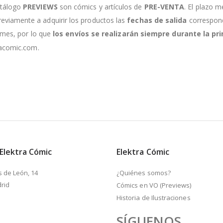
atálogo
PREVIEWS
son cómics y artículos de
PRE-VENTA
. El plazo m
viamente a adquirir los productos las
fechas de salida
correspondi
e mes, por lo que
los envíos se realizarán siempre durante la 
racomic.com.
 Elektra Cómic
Elektra Cómic
s de León, 14
¿Quiénes somos?
rid
Cómics en VO (Previews)
Historia de Ilustraciones
SÍGUENOS