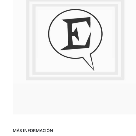
Saltar
al
comienzo
MÁS INFORMACIÓN
de