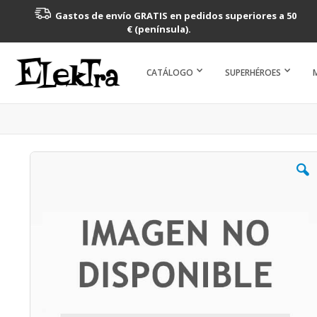
Gastos de envío GRATIS en pedidos superiores a 50
€ (península).
CATÁLOGO
SUPERHÉROES
Saltar
al
final
de
la
galería
de
imágenes