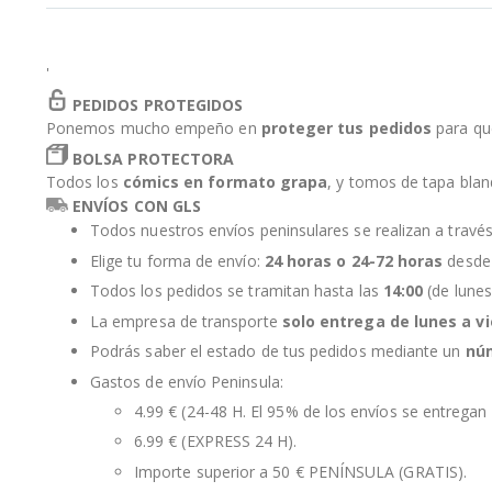
la
galería
de
'
imágenes
PEDIDOS PROTEGIDOS
Ponemos mucho empeño en
proteger tus pedidos
para qu
BOLSA PROTECTORA
Todos los
cómics en formato grapa
, y tomos de tapa bla
ENVÍOS CON GLS
Todos nuestros envíos peninsulares se realizan a travé
Elige tu forma de envío:
24 horas o 24-72 horas
desde 
Todos los pedidos se tramitan hasta las
14:00
(de lunes
La empresa de transporte
solo entrega de lunes a v
Podrás saber el estado de tus pedidos mediante un
nú
Gastos de envío Peninsula:
4.99 € (24-48 H. El 95% de los envíos se entregan 
6.99 € (EXPRESS 24 H).
Importe superior a 50 € PENÍNSULA (GRATIS).