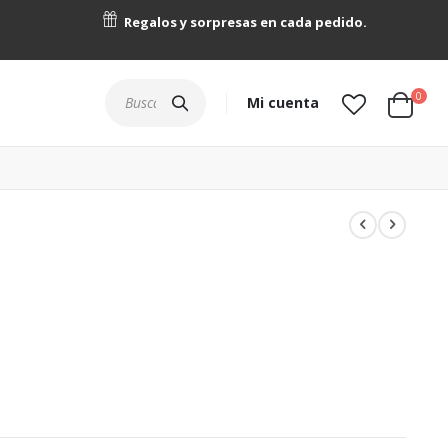
Regalos y sorpresas en cada pedido.
artícu
0
Buscar
Mi cuenta
Cart