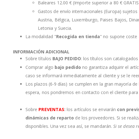
Baleares 12.00 € (Importe superior a 80 € GRATIS
Gastos de envío internacionales (Europa) sujetos a
Austria, Bélgica, Luxemburgo, Paises Bajos, Dinama
Letonia y Suecia.
La modalidad "
Recogida en tienda
" no supone coste a
INFORMACIÓN ADICIONAL
Sobre títulos
BAJO PEDIDO
: los títulos son catalogado
Comprar algo
bajo pedido
no garantiza adquirir el artí
caso se informará inmediatamente al cliente y se le re
Los plazos (6-9 días) se cumplen en la gran mayoría de
espera, nos pondremos en contacto con el cliente para
Sobre
PREVENTAS
:
los artículos se enviarán
con previ
dinámicas de reparto
de los proveedores. Si se realiz
disponibles. Una vez sea así, se mandarán.
Si se desea r