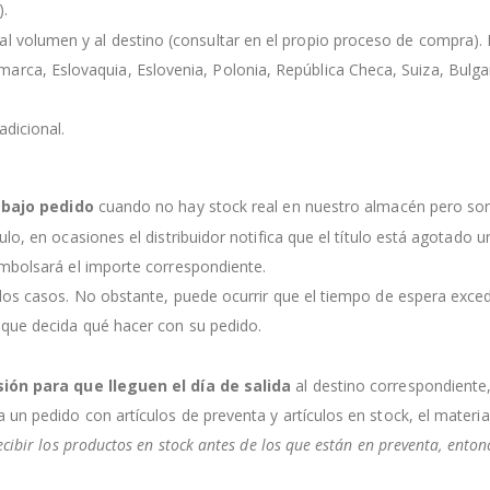
).
l volumen y al destino (consultar en el propio proceso de compra). Lo
rca, Eslovaquia, Eslovenia, Polonia, República Checa, Suiza, Bulgaria
dicional.
s
bajo pedido
cuando no hay stock real en nuestro almacén pero so
culo, en ocasiones el distribuidor notifica que el título está agotado
embolsará el importe correspondiente.
 los casos. No obstante, puede ocurrir que el tiempo de espera exce
 que decida qué hacer con su pedido.
sión para que lleguen el día de salida
al destino correspondiente
a un pedido con artículos de preventa y artículos en stock, el mater
ecibir los productos en stock antes de los que están en preventa, ento