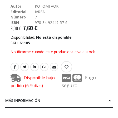
galería
Autor
KOTOMI AOKI
de
Editorial
IVREA
imágenes
Número
7
ISBN
978-84-92449-57-6
7,60 €
8,00 €
Disponibilidad:
No está disponible
SKU
61105
Notificarme cuando este producto vuelva a stock
Pago
Disponible bajo
seguro
pedido (6-9 días)
MÁS INFORMACIÓN
'