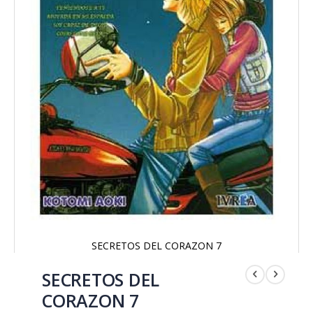
SECRETOS DEL CORAZON 7
Saltar
al
SECRETOS DEL
comienzo
CORAZON 7
de
la