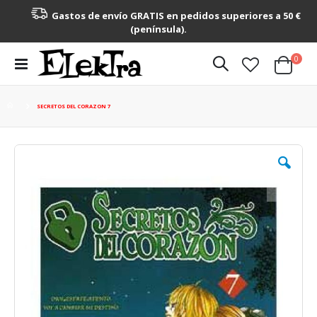
Gastos de envío GRATIS en pedidos superiores a 50 €
(península).
artícu
0
Toggle
Cart
Nav
SECRETOS DEL CORAZON 7
Saltar
al
final
de
la
galería
de
imágenes